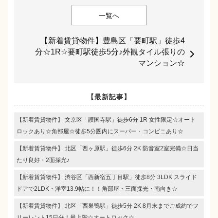
一覧へ
【新着賃貸物件】豊島区「要町駅」徒歩4
分☆1R☆要町駅徒歩5分♪外観タイル張りの
マンション☆
【最新記事】
【新着賃貸物件】 文京区「護国寺駅」徒歩6分 1R 女性限定☆オート
ロックあり☆角部屋☆徒歩5分圏内にスーパー・コンビニあり☆
【新着賃貸物件】 北区「西ヶ原駅」徒歩6分 2K 防音室2室完備☆日当
たり良好・2面採光♪
【新着賃貸物件】 渋谷区「西新宿五丁目駅」徒歩8分 3LDK スライド
ドアで2LDK・洋室13.9帖に！！角部屋・三面採光・南向き☆
【新着賃貸物件】 北区「西巣鴨駅」徒歩5分 2K 8月末までご成約でフ
リーレント15日分！最上階☆オートロック☆