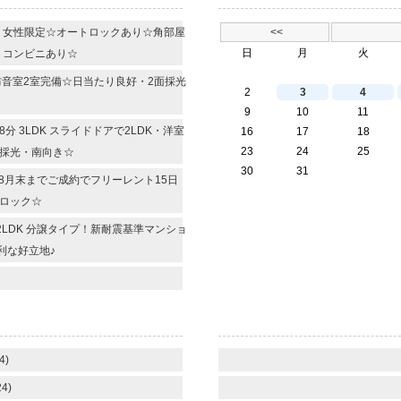
R 女性限定☆オートロックあり☆角部屋
<<
日
月
火
・コンビニあり☆
 防音室2室完備☆日当たり良好・2面採光
2
3
4
9
10
11
 3LDK スライドドアで2LDK・洋室
16
17
18
23
24
25
面採光・南向き☆
30
31
 8月末までご成約でフリーレント15日
ロック☆
2LDK 分譲タイプ！新耐震基準マンショ
利な好立地♪
4)
4)