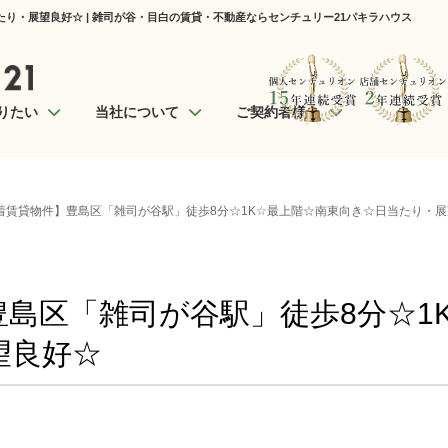
り・展望良好☆ | 雑司が谷・目白の賃貸・不動産ならセンチュリー21パキラハウス
りたい
当社について
ご契約者様へ
着賃貸物件】豊島区「雑司が谷駅」徒歩8分☆1K☆最上階☆南東向き☆日当たり・
島区「雑司が谷駅」徒歩8分☆1
望良好☆