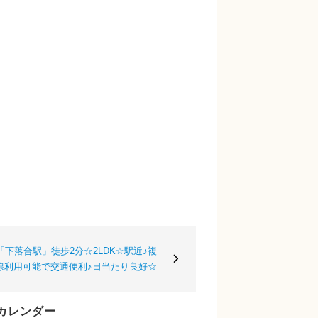
下落合駅」徒歩2分☆2LDK☆駅近♪複
線利用可能で交通便利♪日当たり良好☆
カレンダー