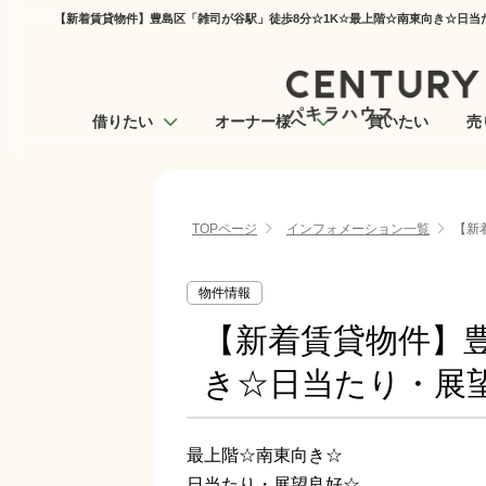
【新着賃貸物件】豊島区「雑司が谷駅」徒歩8分☆1K☆最上階☆南東向き☆日当た
借りたい
オーナー様へ
買いたい
売
TOPページ
インフォメーション一覧
【新
物件情報
【新着賃貸物件】豊
き☆日当たり・展
最上階☆南東向き☆
日当たり・展望良好☆