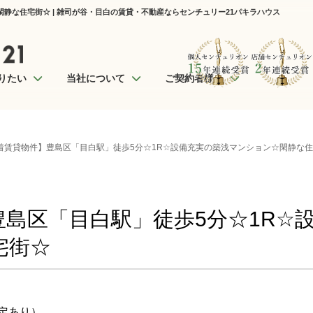
静な住宅街☆ | 雑司が谷・目白の賃貸・不動産ならセンチュリー21パキラハウス
りたい
当社について
ご契約者様へ
着賃貸物件】豊島区「目白駅」徒歩5分☆1R☆設備充実の築浅マンション☆閑静な
島区「目白駅」徒歩5分☆1R☆
宅街☆
定あり）