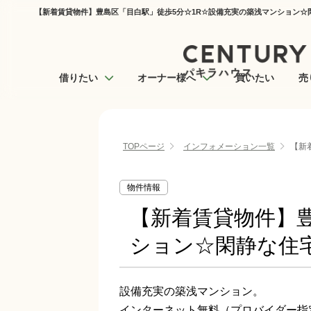
【新着賃貸物件】豊島区「目白駅」徒歩5分☆1R☆設備充実の築浅マンション☆閑
借りたい
オーナー様へ
買いたい
売
TOPページ
インフォメーション一覧
【新
物件情報
【新着賃貸物件】豊
ション☆閑静な住
設備充実の築浅マンション。
インターネット無料（プロバイダー指