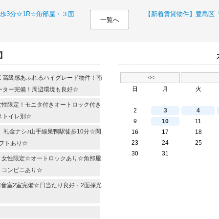
歩3分☆1R☆角部屋・３面
【新着賃貸物件】豊島区「
一覧へ
】
DK 高級感あふれるハイグレード物件！南
<<
日
月
火
ーター完備！周辺環境も良好☆
 女性限定！モニタ付きオートロック付き
2
3
4
バストイレ別☆
9
10
11
R 礼金ナシ♪山手線巣鴨駅徒歩10分☆閑
16
17
18
23
24
25
フトあり☆
30
31
R 女性限定☆オートロックあり☆角部屋
・コンビニあり☆
 防音室2室完備☆日当たり良好・2面採光