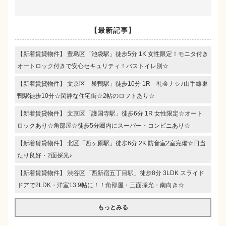
【最新記事】
【新着賃貸物件】 豊島区「池袋駅」徒歩5分 1K 女性限定！モニタ付き
オートロック付きで安心セキュリティ！バストイレ別☆
【新着賃貸物件】 文京区「巣鴨駅」徒歩10分 1R 礼金ナシ♪山手線巣
鴨駅徒歩10分☆閑静な住宅街☆2帖のロフトあり☆
【新着賃貸物件】 文京区「護国寺駅」徒歩6分 1R 女性限定☆オート
ロックあり☆角部屋☆徒歩5分圏内にスーパー・コンビニあり☆
【新着賃貸物件】 北区「西ヶ原駅」徒歩6分 2K 防音室2室完備☆日当
たり良好・2面採光♪
【新着賃貸物件】 渋谷区「西新宿五丁目駅」徒歩8分 3LDK スライド
ドアで2LDK・洋室13.9帖に！！角部屋・三面採光・南向き☆
もっとみる