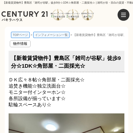
【新着賃貸物件】豊島区「雑司が谷駅」徒歩9分☆1DK☆角部屋・二面採光☆ | 雑司が谷・目白の賃貸・不動
TOPページ
インフォメーション一覧
【新着賃貸物件】豊島区「雑司が谷駅」徒歩9
物件情報
【新着賃貸物件】豊島区「雑司が谷駅」徒歩9
分☆1DK☆角部屋・二面採光☆
ＤＫ広々８帖☆角部屋・二面採光☆
追焚き機能☆独立洗面台☆
モニター付インターホン☆
各所設備が揃っています☆
駐輪スペースあり☆