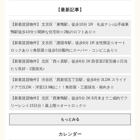
【最新記事】
【新着賃貸物件】 文京区「巣鴨駅」徒歩10分 1R 礼金ナシ♪山手線巣
鴨駅徒歩10分☆閑静な住宅街☆2帖のロフトあり☆
【新着賃貸物件】 文京区「護国寺駅」徒歩6分 1R 女性限定☆オート
ロックあり☆角部屋☆徒歩5分圏内にスーパー・コンビニあり☆
【新着賃貸物件】 北区「西ヶ原駅」徒歩6分 2K 防音室2室完備☆日当
たり良好・2面採光♪
【新着賃貸物件】 渋谷区「西新宿五丁目駅」徒歩8分 3LDK スライド
ドアで2LDK・洋室13.9帖に！！角部屋・三面採光・南向き☆
【新着賃貸物件】 北区「西巣鴨駅」徒歩5分 2K 8月末までご成約でフ
リーレント15日分！最上階☆オートロック☆
もっとみる
カレンダー