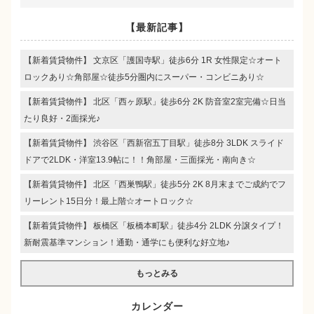
【最新記事】
【新着賃貸物件】 文京区「護国寺駅」徒歩6分 1R 女性限定☆オート
ロックあり☆角部屋☆徒歩5分圏内にスーパー・コンビニあり☆
【新着賃貸物件】 北区「西ヶ原駅」徒歩6分 2K 防音室2室完備☆日当
たり良好・2面採光♪
【新着賃貸物件】 渋谷区「西新宿五丁目駅」徒歩8分 3LDK スライド
ドアで2LDK・洋室13.9帖に！！角部屋・三面採光・南向き☆
【新着賃貸物件】 北区「西巣鴨駅」徒歩5分 2K 8月末までご成約でフ
リーレント15日分！最上階☆オートロック☆
【新着賃貸物件】 板橋区「板橋本町駅」徒歩4分 2LDK 分譲タイプ！
新耐震基準マンション！通勤・通学にも便利な好立地♪
もっとみる
カレンダー