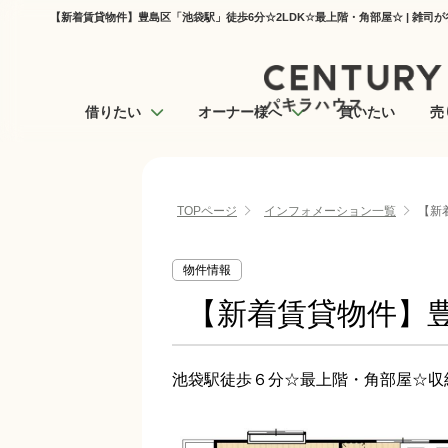
【新着賃貸物件】豊島区「池袋駅」徒歩6分☆2LDK☆最上階・角部屋☆ | 雑司
借りたい
オーナー様へ
買いたい
売
TOPページ
インフォメーション一覧
【新
物件情報
【新着賃貸物件】豊
池袋駅徒歩６分☆最上階・角部屋☆収