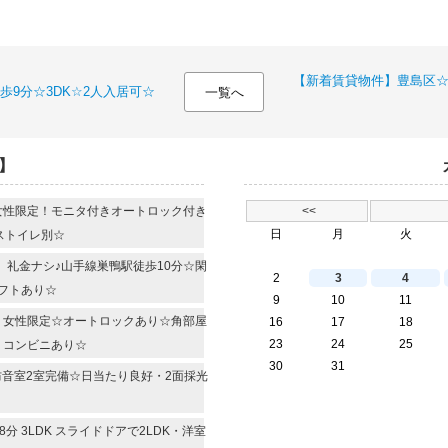
【新着賃貸物件】豊島区☆
9分☆3DK☆2人入居可☆
一覧へ
】
 女性限定！モニタ付きオートロック付き
<<
日
月
火
バストイレ別☆
R 礼金ナシ♪山手線巣鴨駅徒歩10分☆閑
2
3
4
フトあり☆
9
10
11
R 女性限定☆オートロックあり☆角部屋
16
17
18
23
24
25
・コンビニあり☆
30
31
 防音室2室完備☆日当たり良好・2面採光
 3LDK スライドドアで2LDK・洋室