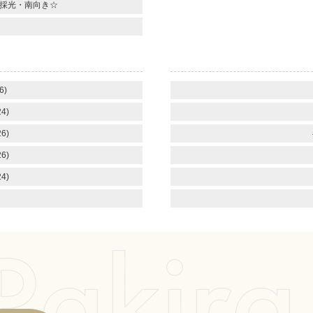
面採光・南向き☆
6)
4)
6)
6)
4)