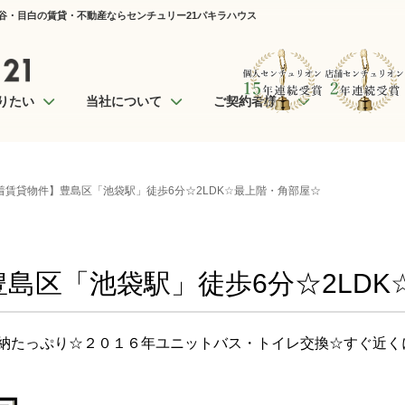
が谷・目白の賃貸・不動産ならセンチュリー21パキラハウス
りたい
当社について
ご契約者様へ
着賃貸物件】豊島区「池袋駅」徒歩6分☆2LDK☆最上階・角部屋☆
島区「池袋駅」徒歩6分☆2LDK
納たっぷり☆２０１６年ユニットバス・トイレ交換☆すぐ近く