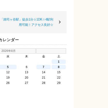
「雑司ヶ谷駅」徒歩1分☆1DK☆4駅利
用可能！アクセス良好☆
カレンダー
2026年8月
水
木
金
土
1
5
6
7
8
12
13
14
15
19
20
21
22
26
27
28
29