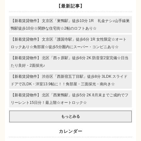
【最新記事】
【新着賃貸物件】 文京区「巣鴨駅」徒歩10分 1R 礼金ナシ♪山手線巣
鴨駅徒歩10分☆閑静な住宅街☆2帖のロフトあり☆
【新着賃貸物件】 文京区「護国寺駅」徒歩6分 1R 女性限定☆オート
ロックあり☆角部屋☆徒歩5分圏内にスーパー・コンビニあり☆
【新着賃貸物件】 北区「西ヶ原駅」徒歩6分 2K 防音室2室完備☆日当
たり良好・2面採光♪
【新着賃貸物件】 渋谷区「西新宿五丁目駅」徒歩8分 3LDK スライド
ドアで2LDK・洋室13.9帖に！！角部屋・三面採光・南向き☆
【新着賃貸物件】 北区「西巣鴨駅」徒歩5分 2K 8月末までご成約でフ
リーレント15日分！最上階☆オートロック☆
もっとみる
カレンダー