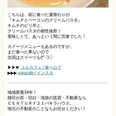
こちらは、前に食べた週替わりの
『キムチとベーコンのクリームパスタ』
キムチのピリ辛と、
クリームパスタの相性抜群！
美味しくて、あっという間に完食でした！
スイーツメニューもあるのですが、
まだ食べた事ないので
次回はスイーツも(*´-`)♡
▶▶▶
ユルカフェ / 食べログ
▶▶▶
yurucafe / インスタ
地域密着34年！
雑司が谷・目白・池袋の賃貸・不動産なら
ＣＥＮＴＵＲＹ２１パキラハウス。
地元の不動産のことならお任せください！