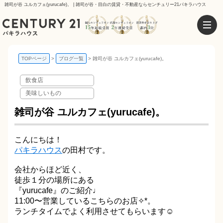
雑司が谷 ユルカフェ(yurucafe)。 | 雑司が谷・目白の賃貸・不動産ならセンチュリー21パキラハウス
TOPページ
ブログ一覧
雑司が谷 ユルカフェ(yurucafe)。
飲食店
美味しいもの
雑司が谷 ユルカフェ(yurucafe)。
こんにちは！
パキラハウス
の田村です。
会社からほど近く、
徒歩１分の場所にある
『yurucafe』のご紹介♩
11:00〜営業しているこちらのお店✧*。
ランチタイムでよく利用させてもらいます☺︎