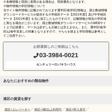
※各種情報と現状に差異がある場合は、現状優先となります。
※物件情報の学区情報について
当サイト物件情報に記載されております通学区域(学区)情報は、国土数値情報
ダウンロードサービスが提供する小学校区データ【2021年度】及び中学校区
データ【2021年度】を元に加工したものですので、記載情報が現在の学区域
と異なる場合がございます。国土数値情報ダウンロードサービスのWEBサイ
ト上で記述通り、データは必ずしも正確とは言えません。また、通学区域(学
区)は毎年見直しの対象となりますので、そちらを踏まえ学区情報は参考とし
てご活用下さい。
お部屋探しのご依頼はこちら
03-3984-0021
センチュリー21パキラハウス
あなたにおすすめの類似物件
港区の賃貸を探す
港区+エレベーター
港区+3駅以上利用可
港区+即入居可