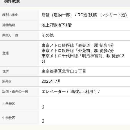
物件概要
店舗（建物一部） / RC造(鉄筋コンクリート造)
種別 / 構造
地上7階/地下1階
建物階建
その他
間取り一例
東京メトロ銀座線「表参道」駅 徒歩4分
東京メトロ銀座線「外苑前」駅 徒歩7分
交通
東京メトロ千代田線「明治神宮前」駅 徒歩13
分
東京都港区北青山３丁目
住所
2025年7月
築年月
エレベーター / 3駅以上利用可 /
設備・条件の一例
小学校区
()
中学校区
()