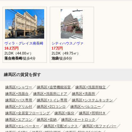
ヴィラ・グレイス南長崎
シティハウスノヴァ
16.2万円
17万円
2LDK（44.00㎡）
2LDK（49.75㎡）
落合南長崎
/徒歩4分
池袋
/徒歩6分
練馬区の賃貸を探す
練馬区+シャワー
練馬区+追焚機能浴室
練馬区+洗面所独立
練馬区+洗面台
練馬区+洗面所にドア
練馬区+洗面所
練馬区+バス専用
練馬区+トイレ専用
練馬区+システムキッチン
練馬区+グリル付
練馬区+2口コンロ
練馬区+バルコニー
練馬区+全居室フローリング
練馬区+振分
練馬区+照明付き
練馬区+エアコン
練馬区+収納
練馬区+オートロック
練馬区+エレベーター
練馬区+宅配ボックス
練馬区+光ファイバー