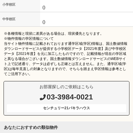
小学校区
()
中学校区
()
※各種情報と現状に差異がある場合は、現状優先となります。
※物件情報の学区情報について
当サイト物件情報に記載されております通学区域(学区)情報は、国土数値情報
ダウンロードサービスが提供する小学校区データ【2021年度】及び中学校区
データ【2021年度】を元に加工したものですので、記載情報が現在の学区域
と異なる場合がございます。国土数値情報ダウンロードサービスのWEBサイ
ト上で記述通り、データは必ずしも正確とは言えません。また、通学区域(学
区)は毎年見直しの対象となりますので、そちらを踏まえ学区情報は参考とし
てご活用下さい。
お部屋探しのご依頼はこちら
03-3984-0021
センチュリー21パキラハウス
あなたにおすすめの類似物件