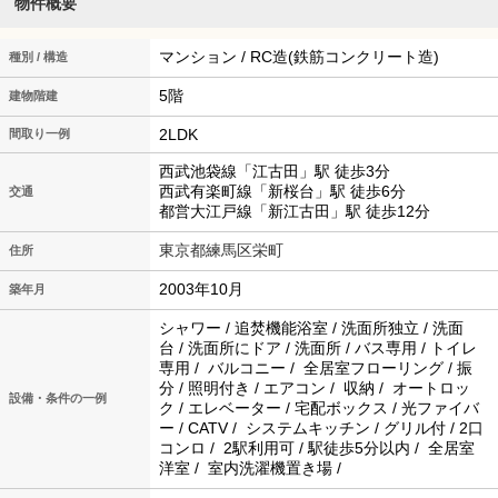
物件概要
マンション / RC造(鉄筋コンクリート造)
種別 / 構造
5階
建物階建
2LDK
間取り一例
西武池袋線「江古田」駅 徒歩3分
西武有楽町線「新桜台」駅 徒歩6分
交通
都営大江戸線「新江古田」駅 徒歩12分
東京都練馬区栄町
住所
2003年10月
築年月
シャワー / 追焚機能浴室 / 洗面所独立 / 洗面
台 / 洗面所にドア / 洗面所 / バス専用 / トイレ
専用 / バルコニー / 全居室フローリング / 振
分 / 照明付き / エアコン / 収納 / オートロッ
設備・条件の一例
ク / エレベーター / 宅配ボックス / 光ファイバ
ー / CATV / システムキッチン / グリル付 / 2口
コンロ / 2駅利用可 / 駅徒歩5分以内 / 全居室
洋室 / 室内洗濯機置き場 /