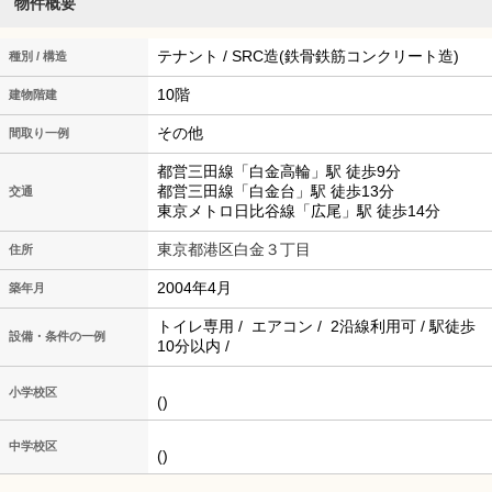
物件概要
テナント / SRC造(鉄骨鉄筋コンクリート造)
種別 / 構造
10階
建物階建
その他
間取り一例
都営三田線「白金高輪」駅 徒歩9分
都営三田線「白金台」駅 徒歩13分
交通
東京メトロ日比谷線「広尾」駅 徒歩14分
東京都港区白金３丁目
住所
2004年4月
築年月
トイレ専用 / エアコン / 2沿線利用可 / 駅徒歩
設備・条件の一例
10分以内 /
小学校区
()
中学校区
()