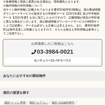
※各種情報と現状に差異がある場合は、現状優先となります。
※物件情報の学区情報について
当サイト物件情報に記載されております通学区域(学区)情報は、国土数値情報
ダウンロードサービスが提供する小学校区データ【2021年度】及び中学校区
データ【2021年度】を元に加工したものですので、記載情報が現在の学区域
と異なる場合がございます。国土数値情報ダウンロードサービスのWEBサイ
ト上で記述通り、データは必ずしも正確とは言えません。また、通学区域(学
区)は毎年見直しの対象となりますので、そちらを踏まえ学区情報は参考とし
てご活用下さい。
お部屋探しのご依頼はこちら
03-3984-0021
センチュリー21パキラハウス
あなたにおすすめの類似物件
港区の賃貸を探す
港区+トイレ専用
港区+エアコン
港区+2沿線利用可