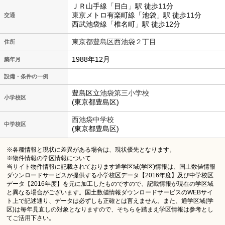
ＪＲ山手線「目白」駅 徒歩11分
東京メトロ有楽町線「池袋」駅 徒歩11分
交通
西武池袋線「椎名町」駅 徒歩12分
東京都豊島区西池袋２丁目
住所
1988年12月
築年月
設備・条件の一例
豊島区立
池袋第三小学校
小学校区
(東京都豊島区)
西池袋中学校
中学校区
(東京都豊島区)
※各種情報と現状に差異がある場合は、現状優先となります。
※物件情報の学区情報について
当サイト物件情報に記載されております通学区域(学区)情報は、国土数値情報
ダウンロードサービスが提供する小学校区データ【2016年度】及び中学校区
データ【2016年度】を元に加工したものですので、記載情報が現在の学区域
と異なる場合がございます。国土数値情報ダウンロードサービスのWEBサイ
ト上で記述通り、データは必ずしも正確とは言えません。また、通学区域(学
区)は毎年見直しの対象となりますので、そちらを踏まえ学区情報は参考とし
てご活用下さい。