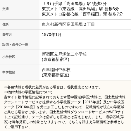
ＪＲ山手線「高田馬場」駅 徒歩3分
東京メトロ東西線「高田馬場」駅 徒歩3分
交通
東京メトロ副都心線「西早稲田」駅 徒歩7分
東京都新宿区高田馬場２丁目
住所
1970年1月
築年月
設備・条件の一例
新宿区立
戸塚第二小学校
小学校区
(東京都新宿区)
西早稲田中学校
中学校区
(東京都新宿区)
※各種情報と現状に差異がある場合は、現状優先となります。
※物件情報の学区情報について
当サイト物件情報に記載されております通学区域(学区)情報は、国土数値情報
ダウンロードサービスが提供する小学校区データ【2016年度】及び中学校区
データ【2016年度】を元に加工したものですので、記載情報が現在の学区域
と異なる場合がございます。国土数値情報ダウンロードサービスのWEBサイ
ト上で記述通り、データは必ずしも正確とは言えません。また、通学区域(学
区)は毎年見直しの対象となりますので、そちらを踏まえ学区情報は参考とし
てご活用下さい。