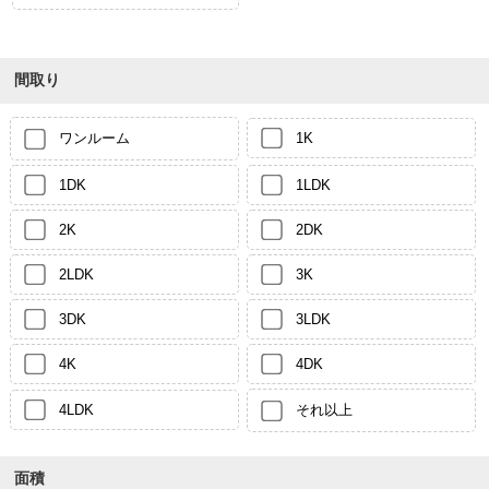
間取り
ワンルーム
1K
1DK
1LDK
2K
2DK
2LDK
3K
3DK
3LDK
4K
4DK
4LDK
それ以上
面積