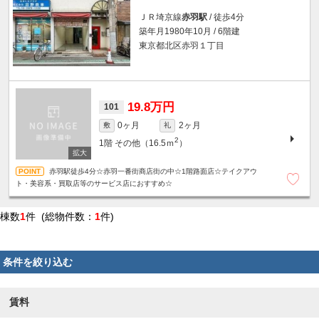
ＪＲ埼京線
赤羽駅
/ 徒歩4分
築年月1980年10月 / 6階建
東京都北区赤羽１丁目
19.8万円
101
0ヶ月
2ヶ月
敷
礼
2
1階
その他（16.5ｍ
）
赤羽駅徒歩4分☆赤羽一番街商店街の中☆1階路面店☆テイクアウ
ト・美容系・買取店等のサービス店におすすめ☆
棟数
1
件 (総物件数：
1
件)
条件を絞り込む
賃料