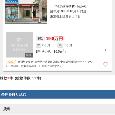
ＪＲ埼京線
赤羽駅
/ 徒歩4分
築年月1980年10月 / 6階建
東京都北区赤羽１丁目
19.8万円
101
0ヶ月
2ヶ月
敷
礼
2
1階
その他（16.5ｍ
）
赤羽駅徒歩4分☆赤羽一番街商店街の中☆1階路面店☆テイクアウ
ト・美容系・買取店等のサービス店におすすめ☆
棟数
1
件 (総物件数：
1
件)
条件を絞り込む
賃料