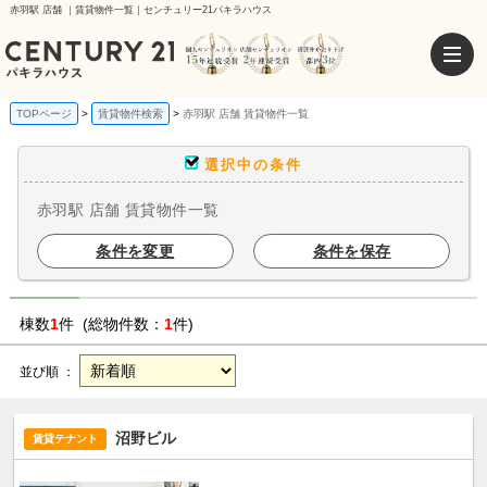
赤羽駅 店舗 ｜賃貸物件一覧｜センチュリー21パキラハウス
TOPページ
賃貸物件検索
赤羽駅 店舗 賃貸物件一覧
選択中の条件
赤羽駅 店舗 賃貸物件一覧
条件を変更
条件を保存
棟数
1
件 (総物件数：
1
件)
並び順 ：
沼野ビル
賃貸テナント