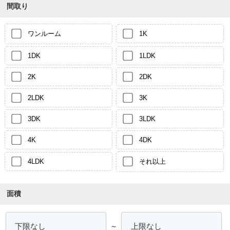
間取り
ワンルーム
1K
1DK
1LDK
2K
2DK
2LDK
3K
3DK
3LDK
4K
4DK
4LDK
それ以上
面積
～