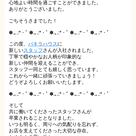
心地よい時間を過ごすことができました。
ありがとうございました。
ごちそうさまでした！
✽.｡.:*・ﾟ ✽.｡.:*・ﾟ ✽.｡.:*・ﾟ ✽.｡.:*・ﾟ ✽.｡.:*・ﾟ
この度、
パキラハウス
に
新しい
スタッフ
さんが入社されました。
丁寧で穏やかなお人柄が印象的な
新しい仲間を迎えることができ、
スタッフ一同とても嬉しく思っています。
これから一緒に頑張っていきましょう！
どうぞよろしくお願いいたします。
✽.｡.:*・ﾟ ✽.｡.:*・ﾟ ✽.｡.:*・ﾟ ✽.｡.:*・ﾟ ✽.｡.:*・ﾟ
そして
共に働いてくださったスタッフさんが
卒業されることとなりました。
いつも明るく、周りへの気配りを忘れず、
お店を支えてくださった大切な存在。