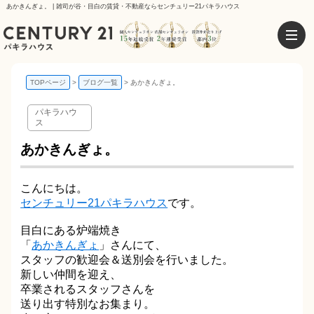
あかきんぎょ。 | 雑司が谷・目白の賃貸・不動産ならセンチュリー21パキラハウス
TOPページ
ブログ一覧
あかきんぎょ。
パキラハウ
ス
あかきんぎょ。
こんにちは。
センチュリー21パキラハウス
です。
目白にある炉端焼き
「
あかきんぎょ
」さんにて、
スタッフの歓迎会＆送別会を行いました。
新しい仲間を迎え、
卒業されるスタッフさんを
送り出す特別なお集まり。