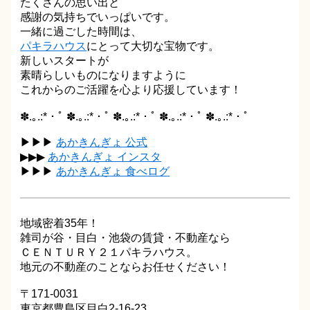
たくさんの思い出と
感謝の気持ちでいっぱいです。
一緒に過ごした時間は、
パキラハウス
にとって大切な宝物です。
新しいスタートが
素晴らしいものになりますように
これからのご活躍を心より応援しています！
✽.｡.:*・ﾟ ✽.｡.:*・ﾟ ✽.｡.:*・ﾟ ✽.｡.:*・ﾟ ✽.｡.:*・ﾟ
▶▶▶
あかきんぎょ 公式
▶▶▶
あかきんぎょ インスタ
▶▶▶
あかきんぎょ 食べログ
地域密着35年！
雑司が谷・目白・池袋の賃貸・不動産なら
ＣＥＮＴＵＲＹ２１パキラハウス。
地元の不動産のことならお任せください！
〒171-0031
東京都豊島区目白2-16-23