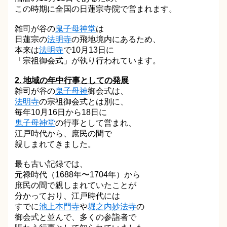
この時期に全国の日蓮宗寺院で営まれます。
雑司が谷の
鬼子母神堂
は
日蓮宗の
法明寺
の飛地境内にあるため、
本来は
法明寺
で10月13日に
「宗祖御会式」が執り行われています。
2. 地域の年中行事としての発展
雑司が谷の
鬼子母神
御会式は、
法明寺
の宗祖御会式とは別に、
毎年10月16日から18日に
鬼子母神堂
の行事として営まれ、
江戸時代から、庶民の間で
親しまれてきました。
最も古い記録では、
元禄時代（1688年〜1704年）から
庶民の間で親しまれていたことが
分かっており、江戸時代には
すでに
池上本門寺
や
堀之内妙法寺
の
御会式と並んで、多くの参詣者で