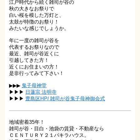
江戸時代から続く雑司が谷の
秋の大きなお祭りで
白い桜を模した万灯と、
太鼓が特徴のお祭り！
みたいな感じでしょうか。
年に一度の雑司が谷を
代表するお祭りなので
最近、雑司が谷近くに
引越してきた方！
近くにお住まいの方！
是非行ってみて下さい！
▶▶▶
鬼子母神堂
▶▶▶
日蓮宗 法明寺
▶▶▶
豊島区HP/ 雑司が谷鬼子母神御会式
地域密着35年！
雑司が谷・目白・池袋の賃貸・不動産なら
ＣＥＮＴＵＲＹ２１パキラハウス。