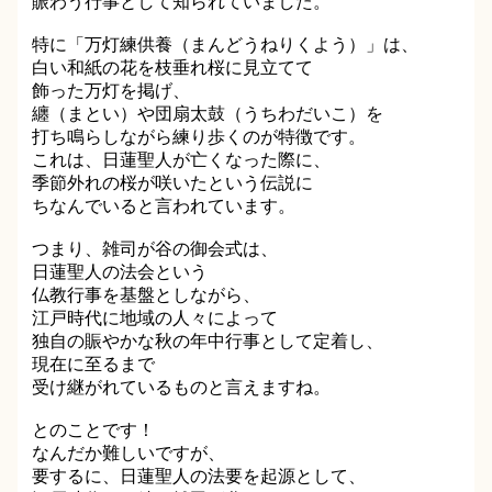
賑わう行事として知られていました。
特に「万灯練供養（まんどうねりくよう）」は、
白い和紙の花を枝垂れ桜に見立てて
飾った万灯を掲げ、
纏（まとい）や団扇太鼓（うちわだいこ）を
打ち鳴らしながら練り歩くのが特徴です。
これは、日蓮聖人が亡くなった際に、
季節外れの桜が咲いたという伝説に
ちなんでいると言われています。
つまり、雑司が谷の御会式は、
日蓮聖人の法会という
仏教行事を基盤としながら、
江戸時代に地域の人々によって
独自の賑やかな秋の年中行事として定着し、
現在に至るまで
受け継がれているものと言えますね。
とのことです！
なんだか難しいですが、
要するに、日蓮聖人の法要を起源として、