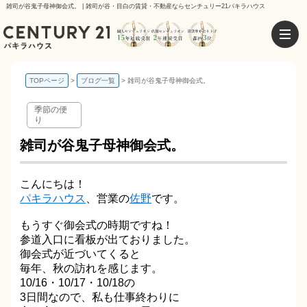
雑司が谷鬼子母神御会式。 | 雑司が谷・目白の賃貸・不動産ならセンチュリー21パキラハウス
TOPページ
ブログ一覧
雑司が谷鬼子母神御会式。
季節の便
り
雑司が谷鬼子母神御会式。
こんにちは！
パキラハウス
、営業の
佐野
です。
もうすぐ御会式の時期ですね！
参道入口に看板が出ておりました。
御会式が近づいてくると
毎年、秋の訪れを感じます。
10/16・10/17・10/18の
3日間なので、私も仕事終わりに