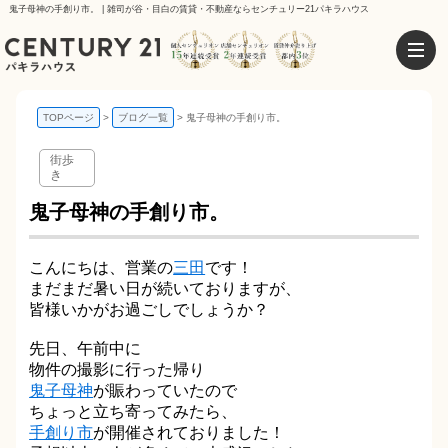
鬼子母神の手創り市。 | 雑司が谷・目白の賃貸・不動産ならセンチュリー21パキラハウス
TOPページ
ブログ一覧
鬼子母神の手創り市。
街歩
き
鬼子母神の手創り市。
こんにちは、営業の
三田
です！
まだまだ暑い日が続いておりますが、
皆様いかがお過ごしでしょうか？
先日、午前中に
物件の撮影に行った帰り
鬼子母神
が賑わっていたので
ちょっと立ち寄ってみたら、
手創り市
が開催されておりました！