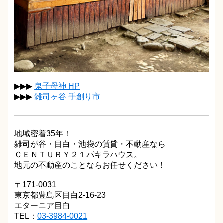
▶▶▶
鬼子母神 HP
▶▶▶
雑司ヶ谷 手創り市
地域密着35年！
雑司が谷・目白・池袋の賃貸・不動産なら
ＣＥＮＴＵＲＹ２１パキラハウス。
地元の不動産のことならお任せください！
〒171-0031
東京都豊島区目白2-16-23
エターニア目白
TEL：
03-3984-0021