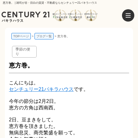
恵方巻。 | 雑司が谷・目白の賃貸・不動産ならセンチュリー21パキラハウス
TOPページ
ブログ一覧
恵方巻。
季節の便
り
恵方巻。
こんにちは。
センチュリー21パキラハウス
です。
今年の節分は2月2日。
恵方の方角は西南西。
2日、豆まきをして。
恵方巻を頂きました。
無病息災、商売繁盛を願って。