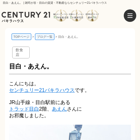
目白・あえん。 | 雑司が谷・目白の賃貸・不動産ならセンチュリー21パキラハウス
TOPページ
ブログ一覧
目白・あえん。
飲食
店
目白・あえん。
こんにちは。
センチュリー21パキラハウス
です。
JR山手線・目白駅前にある
トラッド目白
2階、
あえん
さんに
お邪魔しました。