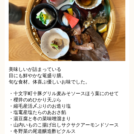
美味しいが詰まっている
目にも鮮やかな篭盛り膳。
旬な食材。体喜ぶ優しいお味でした。
・十文字町十豚グリル麦みそソースほう葉にのせて
・櫻井のめひかり天ぷら
・縮毛産活〆ぶりのお造り塩
・塩竃産塩たらのあおさ餡
・湯豆腐と冬の菜味噌溜まり
・山内いものこ揚げ出しサクサクアーモンドソース
・冬野菜の尾道醸造酢ピクルス