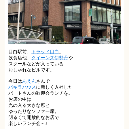
目白駅前、
トラッド目白
。
飲食店他、
クイーンズ伊勢丹
や
スクールなどが入っている
おしゃれなビルです。
今日は
あえん
さんで
パキラハウス
に新しく入社した
パートさんの歓迎会ランチを。
お店の中は
光の入る大きな窓と
ゆったりなソファー席。
明るくて開放的なお店で
楽しいランチ会～♪