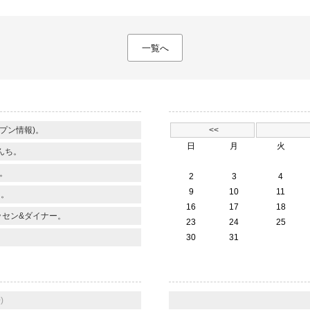
一覧へ
】
プン情報)。
<<
日
月
火
んち。
。
2
3
4
9
10
11
く。
16
17
18
ッセン&ダイナー。
23
24
25
30
31
)