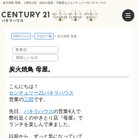
炭火焼鳥 母屋。 | 雑司が谷・目白の賃貸・不動産ならセンチュリー21パキラハウス
TOPページ
ブログ一覧
炭火焼鳥 母屋。
飲食店
美味しいもの
炭火焼鳥 母屋。
こんにちは！
センチュリー21パキラハウス
営業の
三田
です。
先日、
パキラハウス
の営業4人で
弊社近くのやきとり店『母屋』で
ランチを楽しんで来ました。
以前から、ずっと気になっていて