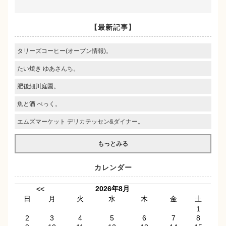
【最新記事】
タリーズコーヒー(オープン情報)。
たい焼き ゆあさんち。
肥後細川庭園。
魚と酒 べっく。
エムズマーケット デリカテッセン&ダイナー。
もっとみる
カレンダー
2026年8月
<<
日
月
火
水
木
金
土
1
2
3
4
5
6
7
8