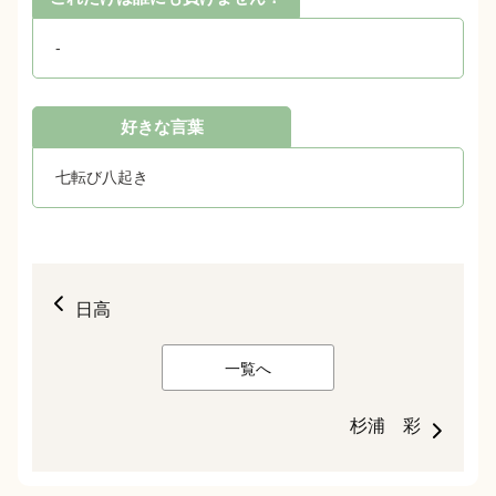
-
好きな言葉
七転び八起き
日高
一覧へ
杉浦 彩