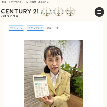
岩尾 千文のプロフィール | の賃貸・不動産なら
TOPページ
スタッフ紹介
岩尾 千文