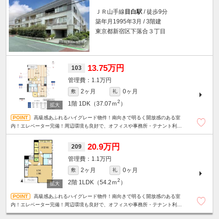
ＪＲ山手線
目白駅
/ 徒歩9分
築年月1995年3月 / 3階建
東京都新宿区下落合３丁目
13.75万円
103
1.1万円
2ヶ月
0ヶ月
敷
礼
2
1階
1DK（37.07ｍ
）
高級感あふれるハイグレード物件！南向きで明るく開放感のある室
内！エレベーター完備！周辺環境も良好で、オフィスや事務所・テナント利
用・幅広い業種におすすめです。
20.9万円
209
1.1万円
2ヶ月
0ヶ月
敷
礼
2
2階
1LDK（54.2ｍ
）
高級感あふれるハイグレード物件！南向きで明るく開放感のある室
内！エレベーター完備！周辺環境も良好で、オフィスや事務所・テナント利
用・幅広い業種におすすめです。