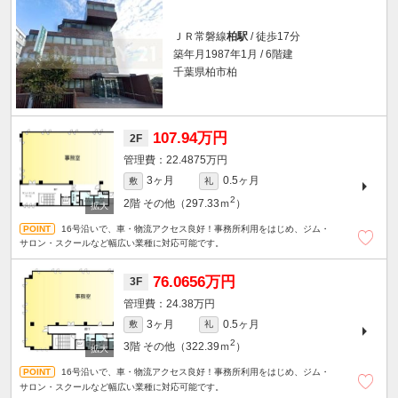
ＪＲ常磐線
柏駅
/ 徒歩17分
築年月1987年1月 / 6階建
千葉県柏市柏
107.94万円
2F
22.4875万円
3ヶ月
0.5ヶ月
敷
礼
2
2階
その他（297.33ｍ
）
16号沿いで、車・物流アクセス良好！事務所利用をはじめ、ジム・
サロン・スクールなど幅広い業種に対応可能です。
76.0656万円
3F
24.38万円
3ヶ月
0.5ヶ月
敷
礼
2
3階
その他（322.39ｍ
）
16号沿いで、車・物流アクセス良好！事務所利用をはじめ、ジム・
サロン・スクールなど幅広い業種に対応可能です。