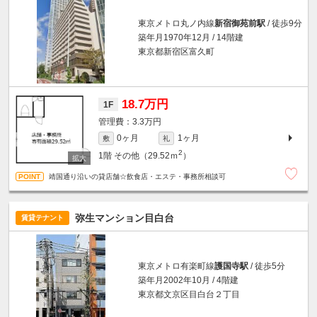
東京メトロ丸ノ内線
新宿御苑前駅
/ 徒歩9分
築年月1970年12月 / 14階建
東京都新宿区富久町
18.7万円
1F
3.3万円
0ヶ月
1ヶ月
敷
礼
2
1階
その他（29.52ｍ
）
靖国通り沿いの貸店舗☆飲食店・エステ・事務所相談可
弥生マンション目白台
賃貸テナント
東京メトロ有楽町線
護国寺駅
/ 徒歩5分
築年月2002年10月 / 4階建
東京都文京区目白台２丁目