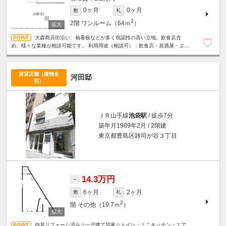
0ヶ月
0ヶ月
敷
礼
2
2階
ワンルーム（64ｍ
）
大森商店街沿い、袖看板などが多く視認性の高い立地。飲食店含
め、様々な業種が相談可能です。 利用用途（相談可）：飲食店・居酒屋・エス
テ系・物販・事務所・スクール
賃貸店舗（建物全
河田邸
部）
ＪＲ山手線
池袋駅
/ 徒歩7分
築年月1989年2月 / 2階建
東京都豊島区雑司が谷３丁目
14.3万円
-
6ヶ月
2ヶ月
敷
礼
2
階
その他（19.7ｍ
）
内装リフォーム済み☆一戸建て貸家☆トイレ・ミニキッチン・エア