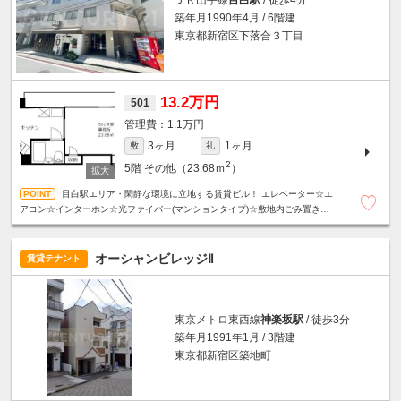
築年月1990年4月 / 6階建
東京都新宿区下落合３丁目
13.2万円
501
1.1万円
3ヶ月
1ヶ月
敷
礼
2
5階
その他（23.68ｍ
）
目白駅エリア・閑静な環境に立地する賃貸ビル！ エレベーター☆エ
アコン☆インターホン☆光ファイバー(マンションタイプ)☆敷地内ごみ置き場有
り☆
オーシャンビレッジⅡ
賃貸テナント
東京メトロ東西線
神楽坂駅
/ 徒歩3分
築年月1991年1月 / 3階建
東京都新宿区築地町