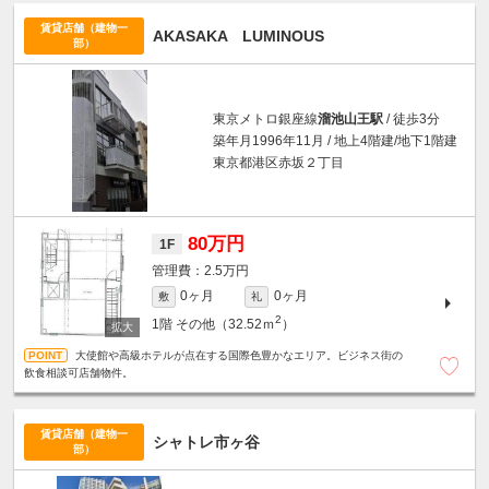
賃貸店舗（建物一
AKASAKA LUMINOUS
部）
東京メトロ銀座線
溜池山王駅
/ 徒歩3分
築年月1996年11月 / 地上4階建/地下1階建
東京都港区赤坂２丁目
80万円
1F
2.5万円
0ヶ月
0ヶ月
敷
礼
2
1階
その他（32.52ｍ
）
大使館や高級ホテルが点在する国際色豊かなエリア。ビジネス街の
飲食相談可店舗物件。
賃貸店舗（建物一
シャトレ市ヶ谷
部）