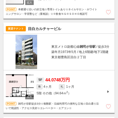
本郷通り沿いの好立地☆専用トイレあり☆ネイルサロン・ホワイト
ニングサロン・学習塾など（要相談）☆※飲食ＮＧ※ＳＯＨＯ相談可
目白カルチャービル
賃貸テナント
東京メトロ副都心線
雑司が谷駅
/ 徒歩3分
築年月1973年5月 / 地上6階建/地下1階建
東京都豊島区目白２丁目
44.0748万円
5F
4ヶ月
1ヶ月
敷
礼
2
5階
その他（94.64ｍ
）
雑司が谷駅徒歩3分☆複数駅・沿線利用可の便利な立地☆目白通り沿
いで視認性・アクセス良好☆エレベーター・エアコン☆