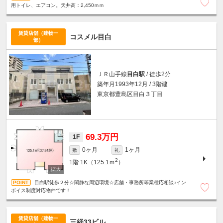
用トイレ、エアコン。天井高：2,450ｍｍ
賃貸店舗（建物一
コスメル目白
部）
ＪＲ山手線
目白駅
/ 徒歩2分
築年月1993年12月 / 3階建
東京都豊島区目白３丁目
69.3万円
1F
0ヶ月
1ヶ月
敷
礼
2
1階
1K（125.1ｍ
）
目白駅徒歩２分☆閑静な周辺環境☆店舗・事務所等業種応相談♪イン
ボイス制度対応物件です！
賃貸店舗（建物一
三経33ビル