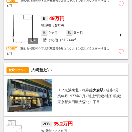
重飲食相談可☆下北沢駅徒歩2分☆スケルトン渡し☆2区画一括貸し
も可
49万円
B
5万円
0ヶ月
0ヶ月
敷
礼
2
1階
その他（61.24ｍ
）
重飲食相談可☆下北沢駅徒歩2分☆スケルトン渡し☆2区画一括貸し
も可
大崎屋ビル
賃貸テナント
ＪＲ京浜東北・根岸線
大森駅
/ 徒歩3分
築年月1977年1月 / 地上5階建/地下1階建
東京都大田区大森北１丁目
35.2万円
2FB
2.2万円