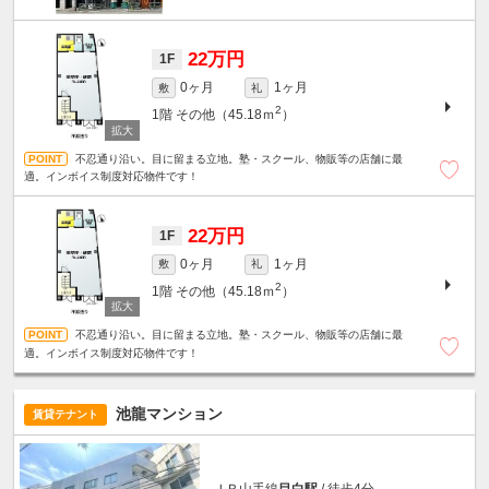
22万円
1F
0ヶ月
1ヶ月
敷
礼
2
1階
その他（45.18ｍ
）
不忍通り沿い。目に留まる立地。塾・スクール、物販等の店舗に最
適。インボイス制度対応物件です！
22万円
1F
0ヶ月
1ヶ月
敷
礼
2
1階
その他（45.18ｍ
）
不忍通り沿い。目に留まる立地。塾・スクール、物販等の店舗に最
適。インボイス制度対応物件です！
池龍マンション
賃貸テナント
ＪＲ山手線
目白駅
/ 徒歩4分