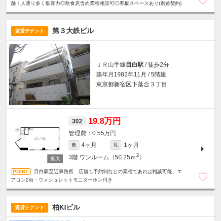
舗！人通り多く集客力◎飲食店含め業種相談可◎看板スペースあり(別途契約)
第３大鉄ビル
賃貸テナント
ＪＲ山手線
目白駅
/ 徒歩2分
築年月1982年11月 / 5階建
東京都新宿区下落合３丁目
19.8万円
302
0.55万円
4ヶ月
1ヶ月
敷
礼
2
3階
ワンルーム（50.25ｍ
）
目白駅至近事務所 店舗も予約制などの業種であれば相談可能、エ
アコン2台・ウォシュレットモニターホン付き
柏KIビル
賃貸テナント