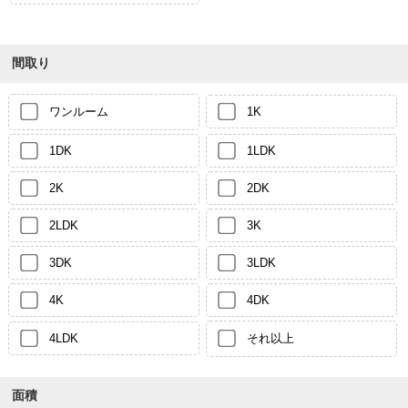
間取り
ワンルーム
1K
1DK
1LDK
2K
2DK
2LDK
3K
3DK
3LDK
4K
4DK
4LDK
それ以上
面積