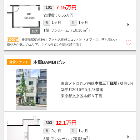
7.15万円
101
0.55万円
1ヶ月
1ヶ月
敷
礼
2
1階
ワンルーム（10.36ｍ
）
神楽坂駅徒歩3分！アクセス良好なコンパクトオフィス。落ち着いた
街並みが魅力のエリア。ネイルサロン利用相談可能！
本郷BAMBIビル
賃貸テナント
東京メトロ丸ノ内線
本郷三丁目駅
/ 徒歩5分
築年月2016年5月 / 3階建
東京都文京区本郷５丁目
12.1万円
303
0ヶ月
1ヶ月
敷
礼
2
3階
ワンルーム（20.93ｍ
）