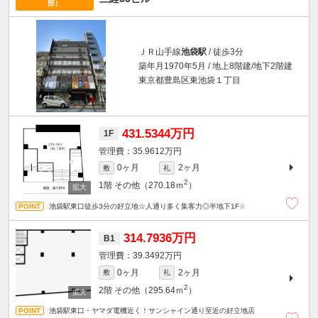
部）
ＪＲ山手線
池袋駅
/ 徒歩3分
築年月1970年5月 / 地上8階建/地下2階建
東京都豊島区東池袋１丁目
431.5344万円
1F
35.9612万円
0ヶ月
2ヶ月
敷
礼
2
1階
その他（270.18ｍ
）
池袋駅東口徒歩3分の好立地☆人通り多く集客力◎半地下1F☆
314.7936万円
B1
39.3492万円
0ヶ月
2ヶ月
敷
礼
2
2階
その他（295.64ｍ
）
池袋駅東口・ヤマダ電機近く！サンシャイン通り至近の好立地店