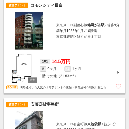
コモンシティ目白
賃貸テナント
東京メトロ副都心線
雑司が谷駅
/ 徒歩9分
築年月1985年1月 / 10階建
東京都豊島区雑司が谷３丁目
14.5万円
101
0ヶ月
1ヶ月
敷
礼
2
1階
その他（21.83ｍ
）
明治通沿い☆人気の１階テナント☆店舗・事務所可☆現況引渡し☆
安藤邸貸事務所
賃貸テナント
東京メトロ有楽町線
東池袋駅
/ 徒歩8分