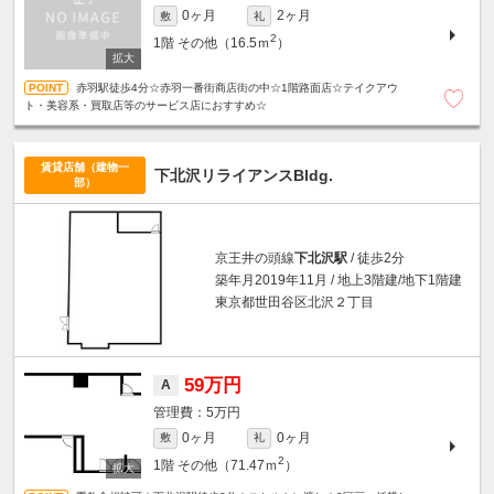
0ヶ月
2ヶ月
敷
礼
2
1階
その他（16.5ｍ
）
赤羽駅徒歩4分☆赤羽一番街商店街の中☆1階路面店☆テイクアウ
ト・美容系・買取店等のサービス店におすすめ☆
賃貸店舗（建物一
下北沢リライアンスBldg.
部）
京王井の頭線
下北沢駅
/ 徒歩2分
築年月2019年11月 / 地上3階建/地下1階建
東京都世田谷区北沢２丁目
59万円
A
5万円
0ヶ月
0ヶ月
敷
礼
2
1階
その他（71.47ｍ
）