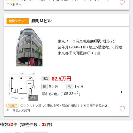
コンあり☆
麹町Mビル
賃貸テナント
東京メトロ有楽町線
麹町駅
/ 徒歩2分
築年月1989年1月 / 地上5階建/地下1階建
東京都千代田区麹町３丁目
82.5万円
B1
0ヶ月
1ヶ月
敷
礼
2
1階
その他（105.33ｍ
）
◇スケルトン渡し◇重飲食可・諸条件相談！！ ※定期借家契約２
年：再契約相談可
棟数
22
件 (総物件数：
33
件)