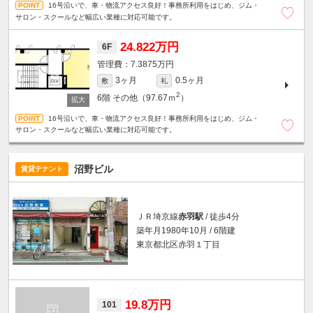
16号沿いで、車・物流アクセス良好！事務所利用をはじめ、ジム・
サロン・スクールなど幅広い業種に対応可能です。
24.822万円
6F
7.3875万円
3ヶ月
0.5ヶ月
敷
礼
2
6階
その他（97.67ｍ
）
16号沿いで、車・物流アクセス良好！事務所利用をはじめ、ジム・
サロン・スクールなど幅広い業種に対応可能です。
沼野ビル
賃貸テナント
ＪＲ埼京線
赤羽駅
/ 徒歩4分
築年月1980年10月 / 6階建
東京都北区赤羽１丁目
19.8万円
101