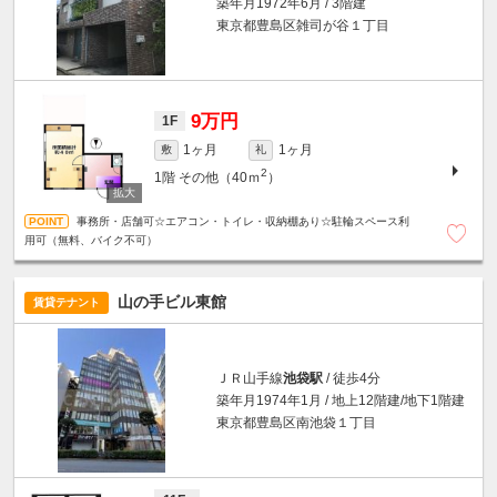
築年月1972年6月 / 3階建
東京都豊島区雑司が谷１丁目
9万円
1F
1ヶ月
1ヶ月
敷
礼
2
1階
その他（40ｍ
）
事務所・店舗可☆エアコン・トイレ・収納棚あり☆駐輪スペース利
用可（無料、バイク不可）
山の手ビル東館
賃貸テナント
ＪＲ山手線
池袋駅
/ 徒歩4分
築年月1974年1月 / 地上12階建/地下1階建
東京都豊島区南池袋１丁目