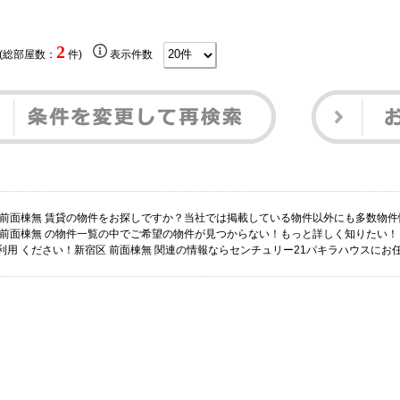
2
 (総部屋数：
件)
表示件数
 前面棟無 賃貸の物件をお探しですか？当社では掲載している物件以外にも多数物
 前面棟無 の物件一覧の中でご希望の物件が見つからない！もっと詳しく知りたい
利用 ください！新宿区 前面棟無 関連の情報ならセンチュリー21パキラハウスにお