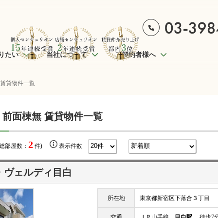
りたい
当社について
ご契約者様へ
 賃貸物件一覧
 前面棟無 賃貸物件一覧
2
(総部屋数：
件)
表示件数
・ヴェルディ目白
所在地
東京都新宿区下落合３丁目
交通
ＪＲ山手線
目白駅
徒歩7