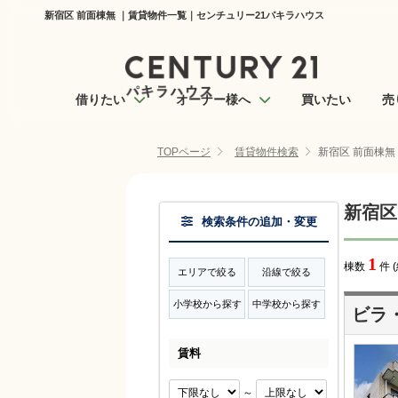
新宿区 前面棟無 ｜賃貸物件一覧｜センチュリー21パキラハウス
借りたい
オーナー様へ
買いたい
売
TOPページ
賃貸物件検索
新宿区 前面棟無
新宿区
検索条件の追加・変更
1
棟数
件 
エリアで絞る
沿線で絞る
小学校から探す
中学校から探す
ビラ
賃料
～