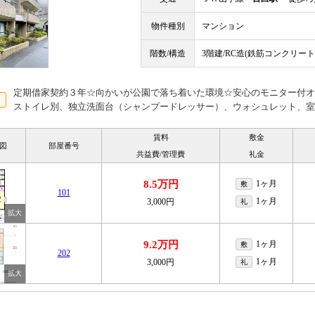
物件種別
マンション
階数/構造
3階建/RC造(鉄筋コンクリート
定期借家契約３年☆向かいが公園で落ち着いた環境☆安心のモニター付オ
ストイレ別、独立洗面台（シャンプードレッサー）、ウォシュレット、室
賃料
敷金
図
部屋番号
共益費/管理費
礼金
8.5万円
1ヶ月
敷
101
1ヶ月
3,000円
礼
9.2万円
1ヶ月
敷
202
1ヶ月
3,000円
礼