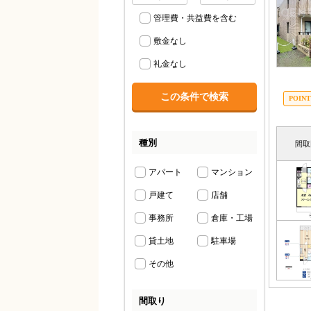
管理費・共益費を含む
敷金なし
礼金なし
種別
間取
アパート
マンション
戸建て
店舗
事務所
倉庫・工場
貸土地
駐車場
その他
間取り