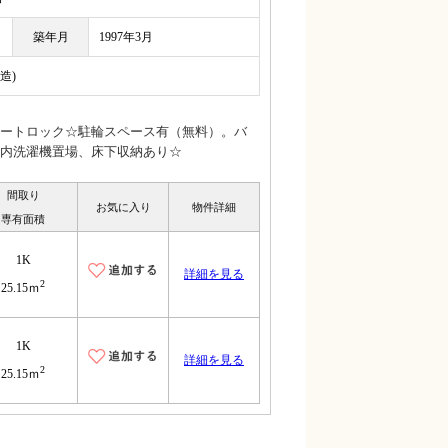
築年月
1997年3月
造)
ートロック☆駐輪スペース有（無料）。バ
内洗濯機置場、床下収納あり☆
間取り
お気に入り
物件詳細
専有面積
1K
詳細を見る
2
25.15ｍ
1K
詳細を見る
2
25.15ｍ