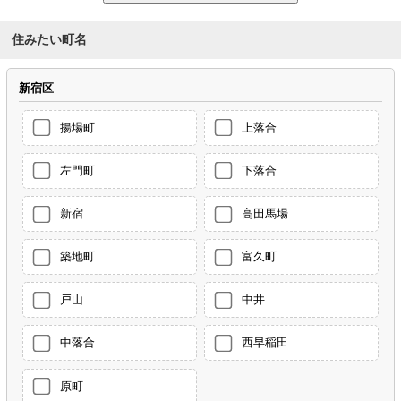
住みたい町名
新宿区
揚場町
上落合
左門町
下落合
新宿
高田馬場
築地町
富久町
戸山
中井
中落合
西早稲田
原町