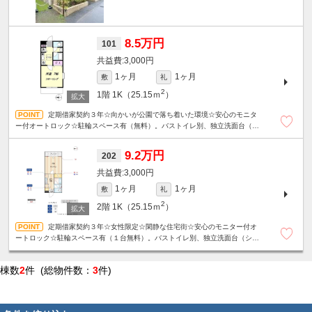
8.5万円
101
3,000円
1ヶ月
1ヶ月
敷
礼
2
1階
1K（25.15ｍ
）
定期借家契約３年☆向かいが公園で落ち着いた環境☆安心のモニタ
ー付オートロック☆駐輪スペース有（無料）。バストイレ別、独立洗面台（シ
ャンプードレッサー）、ウォシュレット、室内洗濯機置場、床下収納あり☆
9.2万円
202
3,000円
1ヶ月
1ヶ月
敷
礼
2
2階
1K（25.15ｍ
）
定期借家契約３年☆女性限定☆閑静な住宅街☆安心のモニター付オ
ートロック☆駐輪スペース有（１台無料）。バストイレ別、独立洗面台（シャ
ンプードレッサー）、ウォシュレット、室内洗濯機置場、床下収納あり☆
棟数
2
件 (総物件数：
3
件)