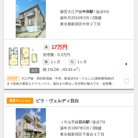
都営大江戸線
中井駅
/ 徒歩5分
築年月2010年3月 / 2階建
東京都新宿区中井２丁目
17万円
A
0.3万円
1ヶ月
1ヶ月
敷
礼
2
階
2SLDK（65.81ｍ
）
大江戸線・西武新宿線「中井」駅徒歩5分！グルニエ(屋根裏収納)付
きで収納力豊富なテラスハウス。南向きの明るい住空間が魅力です。追焚機能
付き浴室☆対面式キッチン☆エアコン3基設置など設備充実。
ビラ・ヴェルディ目白
賃貸マンション
ＪＲ山手線
目白駅
/ 徒歩7分
築年月1997年3月 / 3階建
東京都新宿区下落合３丁目