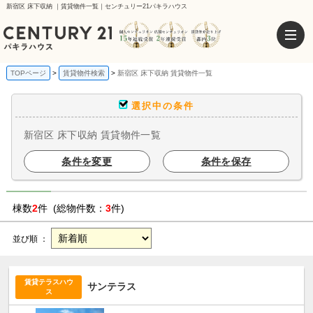
新宿区 床下収納 ｜賃貸物件一覧｜センチュリー21パキラハウス
TOPページ
賃貸物件検索
新宿区 床下収納 賃貸物件一覧
選択中の条件
新宿区 床下収納 賃貸物件一覧
条件を変更
条件を保存
棟数
2
件 (総物件数：
3
件)
並び順 ：
賃貸テラスハウ
サンテラス
ス