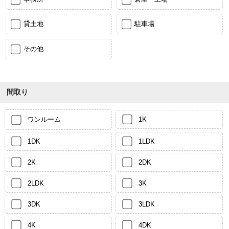
貸土地
駐車場
その他
間取り
ワンルーム
1K
1DK
1LDK
2K
2DK
2LDK
3K
3DK
3LDK
4K
4DK