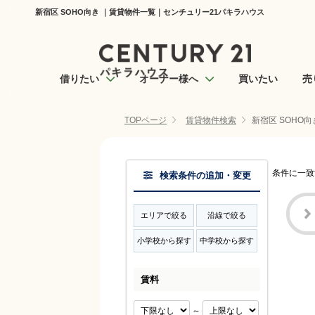
新宿区 SOHO向き ｜賃貸物件一覧｜センチュリー21パキラハウス
借りたい
オーナー様へ
買いたい
売
TOPページ
賃貸物件検索
新宿区 SOHO
条件に一致
検索条件の追加・変更
エリアで絞る
沿線で絞る
小学校から探す
中学校から探す
賃料
～