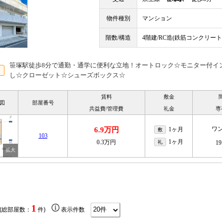
物件種別
マンション
階数/構造
4階建/RC造(鉄筋コンクリート
笹塚駅徒歩8分で通勤・通学に便利な立地！オートロック☆モニター付イ
し☆クローゼット☆シューズボックス☆
賃料
敷金
図
部屋番号
共益費/管理費
礼金
専
ワ
6.9万円
1ヶ月
敷
103
1ヶ月
0.3万円
礼
19
1
 (総部屋数：
件)
表示件数