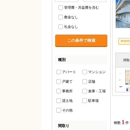
管理費・共益費を含む
敷金なし
礼金なし
種別
間取
アパート
マンション
戸建て
店舗
事務所
倉庫・工場
貸土地
駐車場
その他
1
棟数
件
間取り