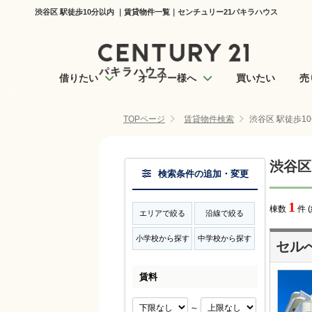
渋谷区 駅徒歩10分以内 ｜賃貸物件一覧｜センチュリー21パキラハウス
借りたい
オーナー様へ
買いたい
売
TOPページ
賃貸物件検索
渋谷区 駅徒歩1
渋谷区
検索条件の追加・変更
1
棟数
件 
エリアで絞る
沿線で絞る
小学校から探す
中学校から探す
セル
賃料
～