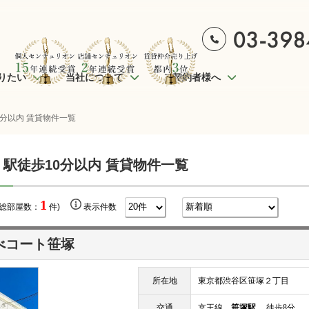
りたい
当社について
ご契約者様へ
0分以内 賃貸物件一覧
 駅徒歩10分以内 賃貸物件一覧
1
(総部屋数：
件)
表示件数
べコート笹塚
所在地
東京都渋谷区笹塚２丁目
交通
京王線
笹塚駅
徒歩8分