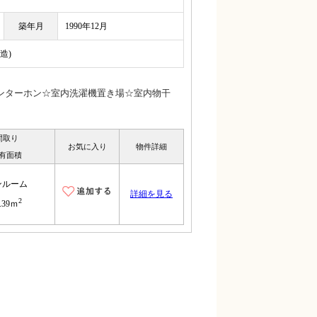
築年月
1990年12月
造)
ンターホン☆室内洗濯機置き場☆室内物干
間取り
お気に入り
物件詳細
有面積
ンルーム
詳細を見る
2
.39ｍ