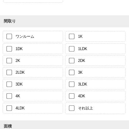
間取り
ワンルーム
1K
1DK
1LDK
2K
2DK
2LDK
3K
3DK
3LDK
4K
4DK
4LDK
それ以上
面積