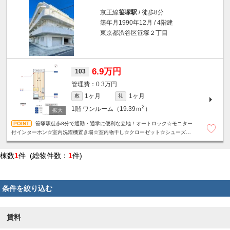
京王線
笹塚駅
/ 徒歩8分
築年月1990年12月 / 4階建
東京都渋谷区笹塚２丁目
6.9万円
103
0.3万円
1ヶ月
1ヶ月
敷
礼
2
1階
ワンルーム（19.39ｍ
）
笹塚駅徒歩8分で通勤・通学に便利な立地！オートロック☆モニター
付インターホン☆室内洗濯機置き場☆室内物干し☆クローゼット☆シューズボ
ックス☆
棟数
1
件 (総物件数：
1
件)
条件を絞り込む
賃料