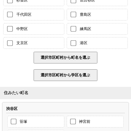
杉並区
世田谷区
千代田区
豊島区
中野区
練馬区
文京区
港区
住みたい町名
渋谷区
笹塚
神宮前