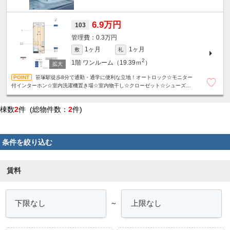
6.9万円
103
0.3万円
1ヶ月
1ヶ月
敷
礼
2
1階
ワンルーム（19.39ｍ
）
笹塚駅徒歩8分で通勤・通学に便利な立地！オートロック☆モニター
付インターホン☆室内洗濯機置き場☆室内物干し☆クローゼット☆シューズボ
ックス☆
棟数
2
件 (総物件数：
2
件)
条件を絞り込む
賃料
～