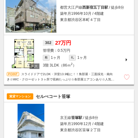
都営大江戸線
西新宿五丁目駅
/ 徒歩8分
築年月1996年10月 / 4階建
東京都渋谷区本町４丁目
27万円
302
0.5万円
1ヶ月
1ヶ月
敷
礼
2
3階
3LDK（86ｍ
）
スライドドアで2LDK・洋室13.9帖に！！角部屋・三面採光・南向
き☆WIC・クローゼット３ヶ所で収納たっぷり☆各部屋エアコンあり☆人気の
振分タイプ☆宅配ボックス☆夜間オートロック☆
セルべコート笹塚
賃貸マンション
京王線
笹塚駅
/ 徒歩8分
築年月1990年12月 / 4階建
東京都渋谷区笹塚２丁目