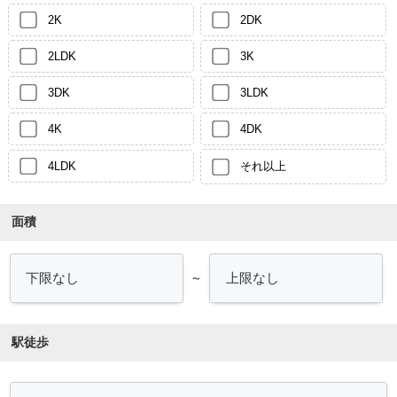
2K
2DK
2LDK
3K
3DK
3LDK
4K
4DK
4LDK
それ以上
面積
～
駅徒歩