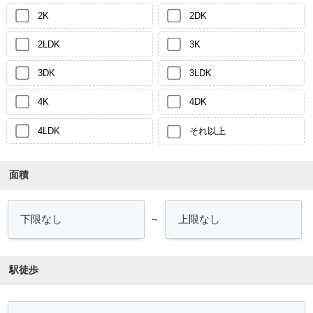
2K
2DK
2LDK
3K
3DK
3LDK
4K
4DK
4LDK
それ以上
面積
～
駅徒歩