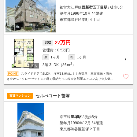
都営大江戸線
西新宿五丁目駅
/ 徒歩8分
築年月1996年10月 / 4階建
東京都渋谷区本町４丁目
27万円
302
0.5万円
1ヶ月
1ヶ月
敷
礼
2
3階
3LDK（86ｍ
）
スライドドアで2LDK・洋室13.9帖に！！角部屋・三面採光・南向
き☆WIC・クローゼット３ヶ所で収納たっぷり☆各部屋エアコンあり☆人気の
振分タイプ☆宅配ボックス☆夜間オートロック☆
セルべコート笹塚
賃貸マンション
京王線
笹塚駅
/ 徒歩8分
築年月1990年12月 / 4階建
東京都渋谷区笹塚２丁目