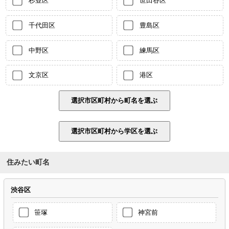
杉並区
世田谷区
千代田区
豊島区
中野区
練馬区
文京区
港区
住みたい町名
渋谷区
笹塚
神宮前