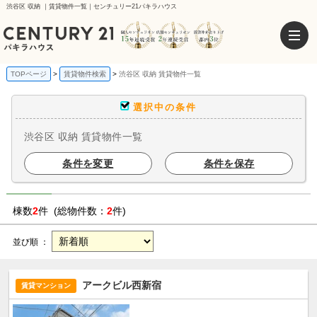
渋谷区 収納 ｜賃貸物件一覧｜センチュリー21パキラハウス
TOPページ
賃貸物件検索
渋谷区 収納 賃貸物件一覧
選択中の条件
渋谷区 収納 賃貸物件一覧
条件を変更
条件を保存
棟数
2
件 (総物件数：
2
件)
並び順 ：
アークビル西新宿
賃貸マンション