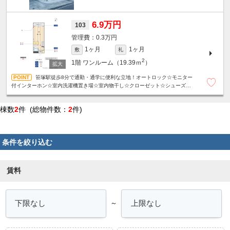
6.9万円
103
0.3万円
1ヶ月
1ヶ月
敷
礼
2
1階
ワンルーム（19.39ｍ
）
笹塚駅徒歩8分で通勤・通学に便利な立地！オートロック☆モニター
付インターホン☆室内洗濯機置き場☆室内物干し☆クローゼット☆シューズボ
ックス☆
棟数
2
件 (総物件数：
2
件)
条件を絞り込む
賃料
～