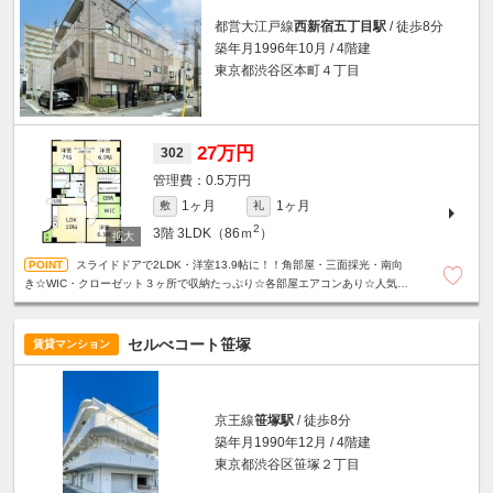
都営大江戸線
西新宿五丁目駅
/ 徒歩8分
築年月1996年10月 / 4階建
東京都渋谷区本町４丁目
27万円
302
0.5万円
1ヶ月
1ヶ月
敷
礼
2
3階
3LDK（86ｍ
）
スライドドアで2LDK・洋室13.9帖に！！角部屋・三面採光・南向
き☆WIC・クローゼット３ヶ所で収納たっぷり☆各部屋エアコンあり☆人気の
振分タイプ☆宅配ボックス☆夜間オートロック☆
セルべコート笹塚
賃貸マンション
京王線
笹塚駅
/ 徒歩8分
築年月1990年12月 / 4階建
東京都渋谷区笹塚２丁目