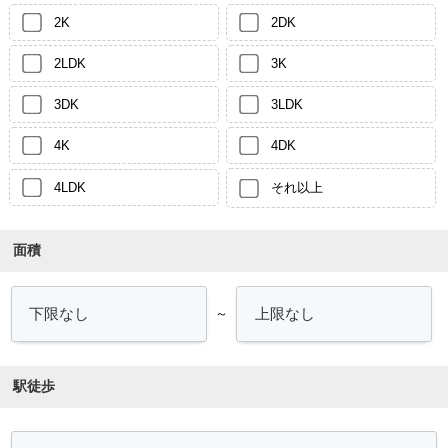
2K
2DK
2LDK
3K
3DK
3LDK
4K
4DK
4LDK
それ以上
面積
～
駅徒歩