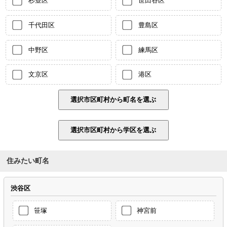
杉並区
世田谷区
千代田区
豊島区
中野区
練馬区
文京区
港区
住みたい町名
渋谷区
笹塚
神宮前