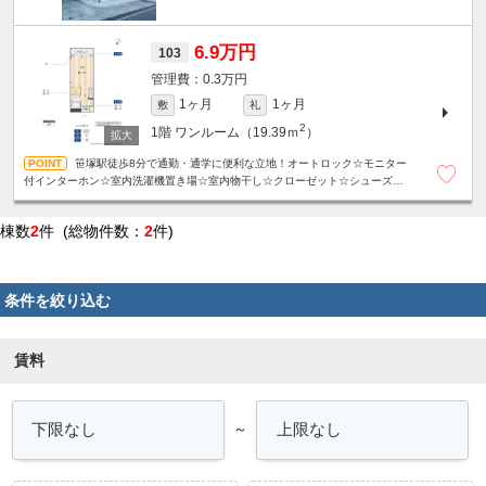
6.9万円
103
0.3万円
1ヶ月
1ヶ月
敷
礼
2
1階
ワンルーム（19.39ｍ
）
笹塚駅徒歩8分で通勤・通学に便利な立地！オートロック☆モニター
付インターホン☆室内洗濯機置き場☆室内物干し☆クローゼット☆シューズボ
ックス☆
棟数
2
件 (総物件数：
2
件)
条件を絞り込む
賃料
～