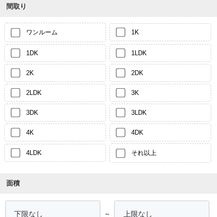
間取り
ワンルーム
1K
1DK
1LDK
2K
2DK
2LDK
3K
3DK
3LDK
4K
4DK
4LDK
それ以上
面積
～