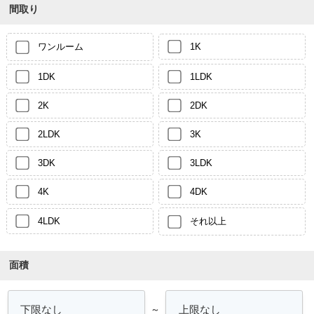
間取り
ワンルーム
1K
1DK
1LDK
2K
2DK
2LDK
3K
3DK
3LDK
4K
4DK
4LDK
それ以上
面積
～