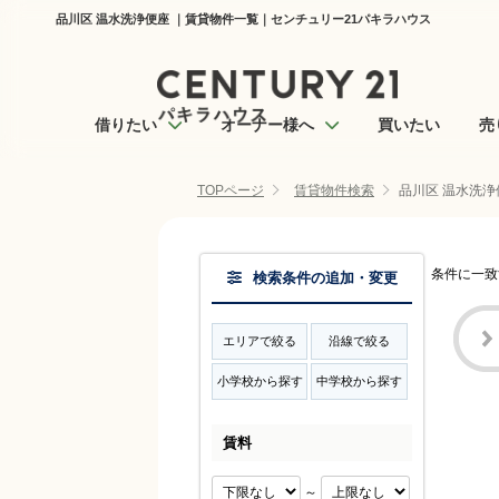
品川区 温水洗浄便座 ｜賃貸物件一覧｜センチュリー21パキラハウス
借りたい
オーナー様へ
買いたい
売
TOPページ
賃貸物件検索
品川区 温水洗浄
条件に一致
検索条件の追加・変更
エリアで絞る
沿線で絞る
小学校から探す
中学校から探す
賃料
～