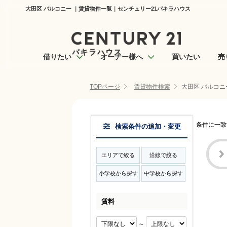
大田区 バルコニー ｜賃貸物件一覧｜センチュリー21パキラハウス
借りたい
オーナー様へ
買いたい
売
TOPページ
賃貸物件検索
大田区 バルコニ
条件に一致
検索条件の追加・変更
エリアで絞る
沿線で絞る
小学校から探す
中学校から探す
賃料
～