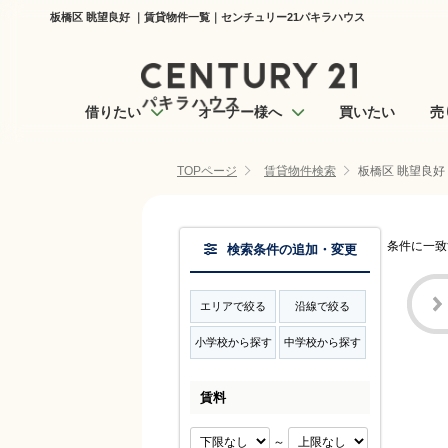
板橋区 眺望良好 ｜賃貸物件一覧｜センチュリー21パキラハウス
借りたい
オーナー様へ
買いたい
売
TOPページ
賃貸物件検索
板橋区 眺望良好
条件に一致
検索条件の追加・変更
エリアで絞る
沿線で絞る
小学校から探す
中学校から探す
賃料
～