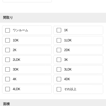
間取り
ワンルーム
1K
1DK
1LDK
2K
2DK
2LDK
3K
3DK
3LDK
4K
4DK
4LDK
それ以上
面積