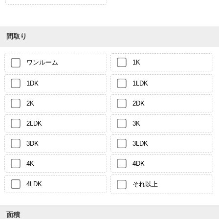
間取り
ワンルーム
1K
1DK
1LDK
2K
2DK
2LDK
3K
3DK
3LDK
4K
4DK
4LDK
それ以上
面積