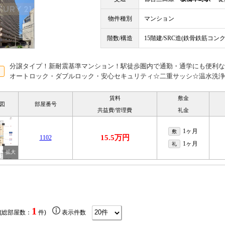
物件種別
マンション
階数/構造
15階建/SRC造(鉄骨鉄筋コン
分譲タイプ！新耐震基準マンション！駅徒歩圏内で通勤・通学にも便利な
オートロック・ダブルロック・安心セキュリティ☆二重サッシ☆温水洗浄
賃料
敷金
図
部屋番号
共益費/管理費
礼金
1ヶ月
敷
15.5万円
1102
1ヶ月
礼
1
 (総部屋数：
件)
表示件数