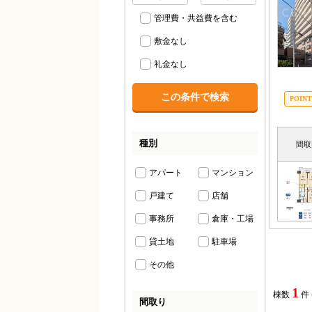
管理費・共益費を含む
敷金なし
礼金なし
種別
間取
アパート
マンション
戸建て
店舗
事務所
倉庫・工場
貸土地
駐車場
その他
1
棟数
件
間取り