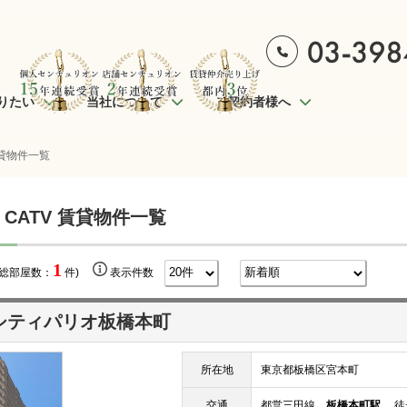
りたい
当社について
ご契約者様へ
賃貸物件一覧
 CATV 賃貸物件一覧
1
(総部屋数：
件)
表示件数
シティパリオ板橋本町
所在地
東京都板橋区宮本町
交通
都営三田線
板橋本町駅
徒歩