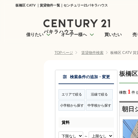
板橋区 CATV ｜賃貸物件一覧｜センチュリー21パキラハウス
借りたい
オーナー様へ
買いたい
売
TOPページ
賃貸物件検索
板橋区 CATV 
板橋区
検索条件の追加・変更
1
棟数
件 
エリアで絞る
沿線で絞る
小学校から探す
中学校から探す
朝日
賃料
～