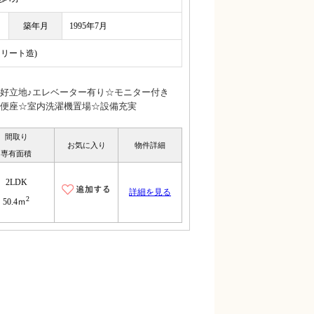
築年月
1995年7月
クリート造)
好立地♪エレベーター有り☆モニター付き
便座☆室内洗濯機置場☆設備充実
間取り
お気に入り
物件詳細
専有面積
2LDK
詳細を見る
2
50.4ｍ