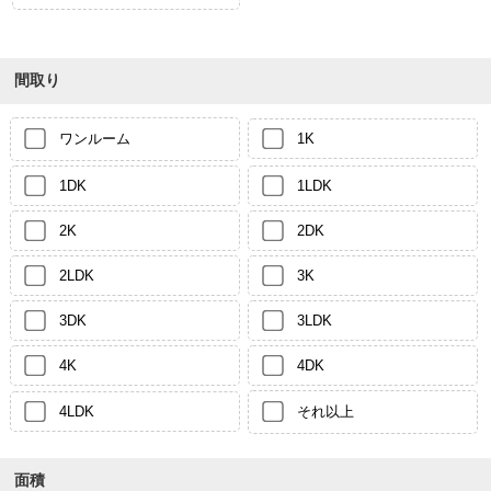
間取り
ワンルーム
1K
1DK
1LDK
2K
2DK
2LDK
3K
3DK
3LDK
4K
4DK
4LDK
それ以上
面積