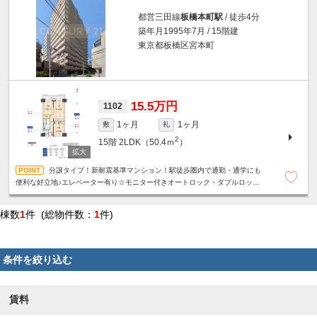
都営三田線
板橋本町駅
/ 徒歩4分
築年月1995年7月 / 15階建
東京都板橋区宮本町
15.5万円
1102
1ヶ月
1ヶ月
敷
礼
2
15階
2LDK（50.4ｍ
）
分譲タイプ！新耐震基準マンション！駅徒歩圏内で通勤・通学にも
便利な好立地♪エレベーター有り☆モニター付きオートロック・ダブルロッ
ク・安心セキュリティ☆二重サッシ☆温水洗浄便座☆室内洗濯機置場☆設備充
実
棟数
1
件 (総物件数：
1
件)
条件を絞り込む
賃料