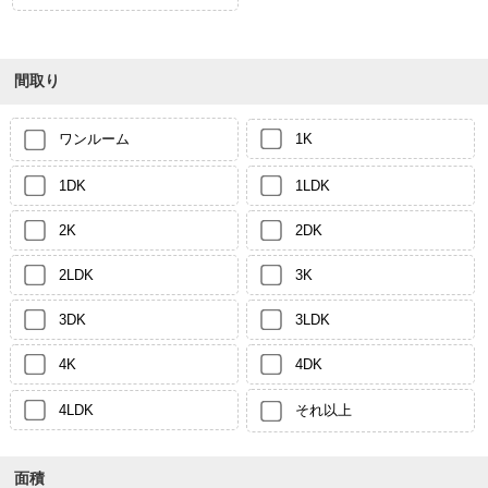
間取り
ワンルーム
1K
1DK
1LDK
2K
2DK
2LDK
3K
3DK
3LDK
4K
4DK
4LDK
それ以上
面積