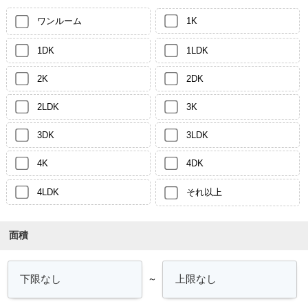
ワンルーム
1K
1DK
1LDK
2K
2DK
2LDK
3K
3DK
3LDK
4K
4DK
4LDK
それ以上
面積
～