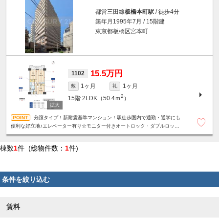
都営三田線
板橋本町駅
/ 徒歩4分
築年月1995年7月 / 15階建
東京都板橋区宮本町
15.5万円
1102
1ヶ月
1ヶ月
敷
礼
2
15階
2LDK（50.4ｍ
）
分譲タイプ！新耐震基準マンション！駅徒歩圏内で通勤・通学にも
便利な好立地♪エレベーター有り☆モニター付きオートロック・ダブルロッ
ク・安心セキュリティ☆二重サッシ☆温水洗浄便座☆室内洗濯機置場☆設備充
実
棟数
1
件 (総物件数：
1
件)
条件を絞り込む
賃料