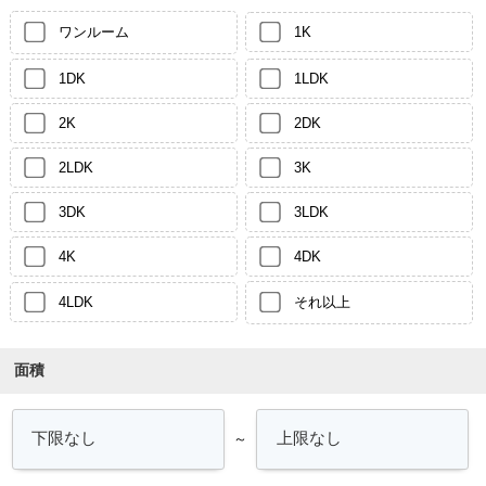
ワンルーム
1K
1DK
1LDK
2K
2DK
2LDK
3K
3DK
3LDK
4K
4DK
4LDK
それ以上
面積
～