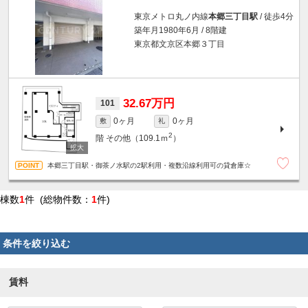
東京メトロ丸ノ内線
本郷三丁目駅
/ 徒歩4分
築年月1980年6月 / 8階建
東京都文京区本郷３丁目
32.67万円
101
0ヶ月
0ヶ月
敷
礼
2
階
その他（109.1ｍ
）
本郷三丁目駅・御茶ノ水駅の2駅利用・複数沿線利用可の貸倉庫☆
棟数
1
件 (総物件数：
1
件)
条件を絞り込む
賃料