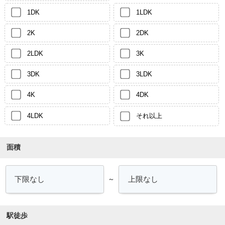
1DK
1LDK
2K
2DK
2LDK
3K
3DK
3LDK
4K
4DK
4LDK
それ以上
面積
～
駅徒歩