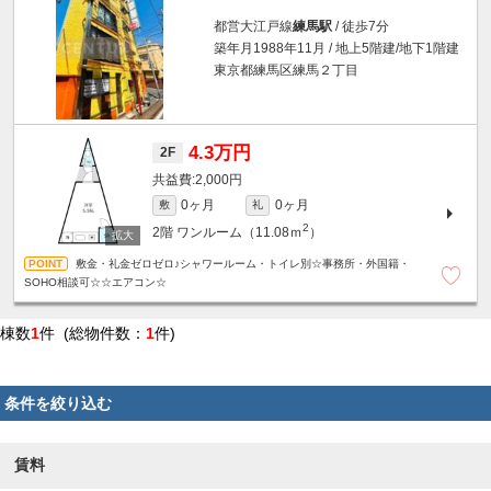
都営大江戸線
練馬駅
/ 徒歩7分
築年月1988年11月 / 地上5階建/地下1階建
東京都練馬区練馬２丁目
4.3万円
2F
2,000円
0ヶ月
0ヶ月
敷
礼
2
2階
ワンルーム（11.08ｍ
）
敷金・礼金ゼロゼロ♪シャワールーム・トイレ別☆事務所・外国籍・
SOHO相談可☆☆エアコン☆
棟数
1
件 (総物件数：
1
件)
条件を絞り込む
賃料