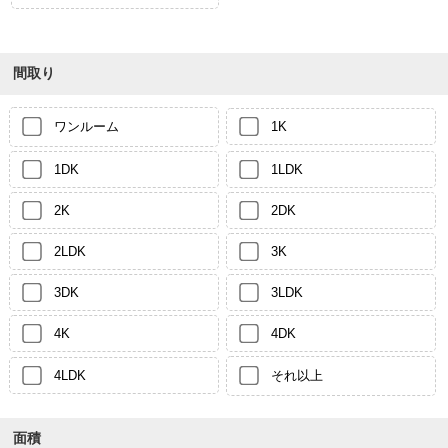
間取り
ワンルーム
1K
1DK
1LDK
2K
2DK
2LDK
3K
3DK
3LDK
4K
4DK
4LDK
それ以上
面積