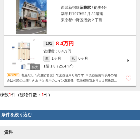
西武新宿線
沼袋駅
/ 徒歩4分
築年月1979年1月 / 4階建
東京都中野区沼袋２丁目
8.4万円
101
0.4万円
1ヶ月
0ヶ月
敷
礼
2
1階
1K（25.4ｍ
）
礼金なし☆高度防音設計で楽器使用可能です♪※楽器使用等以外の場
合は相談の上値引きあり☆ 共用のコイン洗濯機・乾燥機設置あり☆１階角部屋
☆SOHO可☆
棟数
1
件 (総物件数：
1
件)
条件を絞り込む
賃料