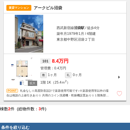
アークビル沼袋
賃貸マンション
西武新宿線
沼袋駅
/ 徒歩4分
築年月1979年1月 / 4階建
東京都中野区沼袋２丁目
8.4万円
101
0.4万円
1ヶ月
0ヶ月
敷
礼
2
1階
1K（25.4ｍ
）
礼金なし☆高度防音設計で楽器使用可能です♪※楽器使用等以外の場
合は相談の上値引きあり☆ 共用のコイン洗濯機・乾燥機設置あり☆１階角部屋
☆SOHO可☆
棟数
2
件 (総物件数：
3
件)
条件を絞り込む