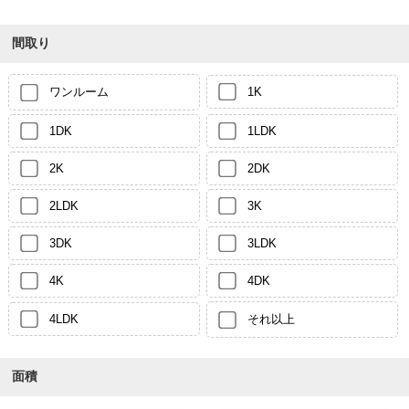
間取り
ワンルーム
1K
1DK
1LDK
2K
2DK
2LDK
3K
3DK
3LDK
4K
4DK
4LDK
それ以上
面積