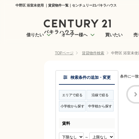
中野区 浴室未使用 ｜賃貸物件一覧｜センチュリー21パキラハウス
借りたい
オーナー様へ
買いたい
売
TOPページ
賃貸物件検索
中野区 浴室未使
条件に一致
検索条件の追加・変更
エリアで絞る
沿線で絞る
小学校から探す
中学校から探す
賃料
～